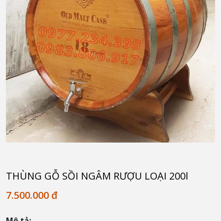
THÙNG GỖ SỒI NGÂM RƯỢU LOẠI 200l
7.500.000 đ
Mô tả: