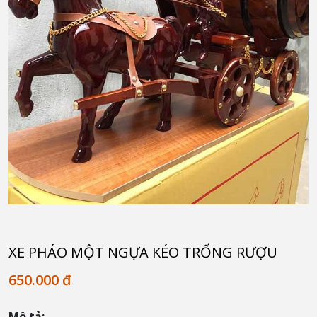
XE PHÁO MỘT NGỰA KÉO TRỐNG RƯỢU
650.000 đ
Mô tả: