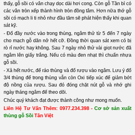
thấy, gỗ sồi có vân chạy dọc dài hơi cong. Còn gỗ Tần bì có
các vân tròn xếp thành hình tròn đồng tâm. Hơn nữa thớ gỗ
sồi có mạch li ti nhỏ như đầu tăm sẽ phát hiện thấy khi quan
sát kỹ.
- Đổ đầy nước vào trong thùng, ngâm thử từ 5 đến 7 ngày
cho mạch gỗ dãn nở hết cỡ. Đồng thời quan sát xem có bị
rò rỉ nước hay không. Sau 7 ngày nhỏ thử vài giọt nước đã
ngâm lên giấy trắng. Nếu có màu đen nhạt thì chuẩn nhựa
gỗ sồi.
- Xả hết nước, để ráo thùng và đổ rượu vào ngâm. Lưu ý đổ
3/4 thùng để trong thùng vẫn còn Oxi tiếp xúc để giảm bớt
độ nồng của rượu. Sau đó đóng chặt nút gỗ và nhớ ghi
ngày tháng ngâm để theo dõi.
Chúc quý khách đạt được thành công như mong muốn.
Liên Hệ Tư Vấn Thêm: 0977.234.398 -
Cơ sở sản xuất
thùng gỗ Sồi
Tân Việt