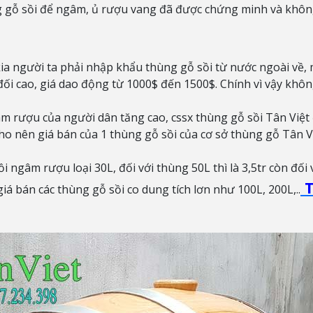
g gỗ sồi để ngâm, ủ rượu vang đã được chứng minh và không 
 kia người ta phải nhập khẩu thùng gỗ sồi từ nước ngoài về
ối cao, giá dao động từ 1000$ đến 1500$. Chính vì vậy khôn
m rượu của người dân tăng cao, cssx thùng gỗ sồi Tân Việt 
o nên giá bán của 1 thùng gỗ sồi của cơ sở thùng gỗ Tân Vi
ồi ngâm rượu loại 30L, đối với thùng 50L thì là 3,5tr còn đối
T
iá bán các thùng gỗ sồi co dung tích lơn như 100L, 200L,..