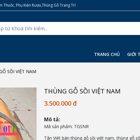
 Thuốc, Phụ Kiện Rượu,Thùng Gỗ Trang Trí
TRANG CHỦ
GIỚI 
GỖ SỒI VIỆT NAM
THÙNG GỖ SỒI VIỆT NAM
3.500.000 đ
Mô tả:
Mã sản phẩm: TGSNR
Tân Việt bán thùng gỗ sồi việt nam, thùng gỗ 