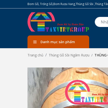
Bom Gỗ, Trống Gỗ,Bom Rượu Vang,Thùng Gỗ Sồi ,Thùng Tắm
Danh mục sản phẩm
THÙNG 
Trang chủ
Thùng Gỗ Sồi Ngâm Rượu