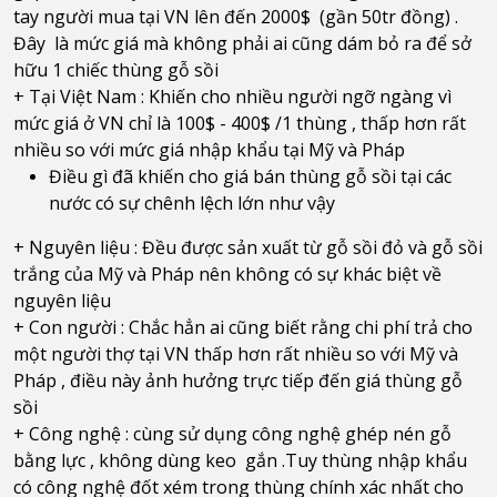
tay người mua tại VN lên đến 2000$ (gần 50tr đồng) .
Đây là mức giá mà không phải ai cũng dám bỏ ra để sở
hữu 1 chiếc thùng gỗ sồi
+ Tại Việt Nam : Khiến cho nhiều người ngỡ ngàng vì
mức giá ở VN chỉ là 100$ - 400$ /1 thùng , thấp hơn rất
nhiều so với mức giá nhập khẩu tại Mỹ và Pháp
Điều gì đã khiến cho giá bán thùng gỗ sồi tại các
nước có sự chênh lệch lớn như vậy
+ Nguyên liệu : Đều được sản xuất từ gỗ sồi đỏ và gỗ sồi
trắng của Mỹ và Pháp nên không có sự khác biệt về
nguyên liệu
+ Con người : Chắc hẳn ai cũng biết rằng chi phí trả cho
một người thợ tại VN thấp hơn rất nhiều so với Mỹ và
Pháp , điều này ảnh hưởng trực tiếp đến giá thùng gỗ
sồi
+ Công nghệ : cùng sử dụng công nghệ ghép nén gỗ
bằng lực , không dùng keo gắn .Tuy thùng nhập khẩu
có công nghệ đốt xém trong thùng chính xác nhất cho