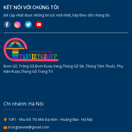
KẾT NỐI VỚI CHÚNG TÔI
Để cập nhật được những tin tức mới nhất, hãy theo dõi chúng tôi.
Bom Gỗ, Trống Gỗ,Bom Rượu Vang,Thùng Gỗ Sồi ,Thùng Tắm Thuốc, Phụ
Kiện Rượu,Thùng Gỗ Trang Trí
Chi nhánh: Hà Nội
10F1 - Khu Đô Thị Mới Đại Kim - Hoàng Mai - Hà Nội
trongtanviet@gmail.com